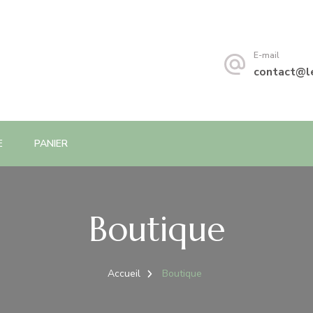
E-mail
contact@l
E
PANIER
Boutique
Accueil
Boutique